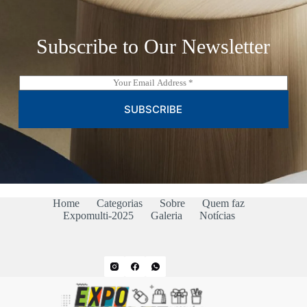
Subscribe to Our Newsletter
E
m
a
SUBSCRIBE
i
l
*
Home
Categorias
Sobre
Quem faz
Expomulti-2025
Galeria
Notícias