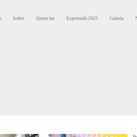
s
Sobre
Quem faz
Expomulti-2025
Galeria
P