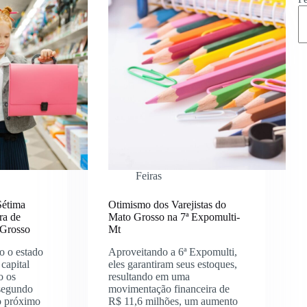
Feiras
Sétima
Otimismo dos Varejistas do
ra de
Mato Grosso na 7ª Expomulti-
 Grosso
Mt
o o estado
Aproveitando a 6ª Expomulti,
capital
eles garantiram seus estoques,
o os
resultando em uma
 segundo
movimentação financeira de
o próximo
R$ 11,6 milhões, um aumento